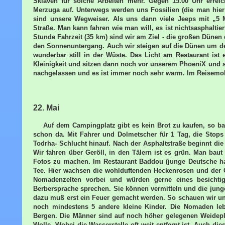
Sklaven für solche Arbeiten mehr. Gegen 15.00 Uhr errei
Merzuga auf. Unterwegs werden uns Fossilien (die man hier
sind unsere Wegweiser. Als uns dann viele Jeeps mit „5 M
Straße. Man kann fahren wie man will, es ist nichtsasphaltier
Stunde Fahrzeit (35 km) sind wir am Ziel - die großen Dünen 
den Sonnenuntergang. Auch wir steigen auf die Dünen um den
wunderbar still in der Wüste. Das Licht am Restaurant ist
Kleinigkeit und sitzen dann noch vor unserem PhoeniX und 
nachgelassen und es ist immer noch sehr warm. Im Reisemobil
22. Mai
Auf dem Campingplatz gibt es kein Brot zu kaufen, so back
schon da. Mit Fahrer und Dolmetscher für 1 Tag, die Stops
Todrha- Schlucht hinauf. Nach der Asphaltstraße beginnt die 
Wir fahren über Geröll, in den Tälern ist es grün. Man baut
Fotos zu machen. Im Restaurant Baddou (junge Deutsche hab
Tee. Hier wachsen die wohlduftenden Heckenrosen und der 
Nomadenzelten vorbei und würden gerne eines besichtige
Berbersprache sprechen. Sie können vermitteln und die jung
dazu muß erst ein Feuer gemacht werden. So schauen wir uns
noch mindestens 5 andere kleine Kinder. Die Nomaden l
Bergen. Die Männer sind auf noch höher gelegenen Weideplä
Wolle. Wobei die Wasserstelle oft weit entfernt ist. Auch 