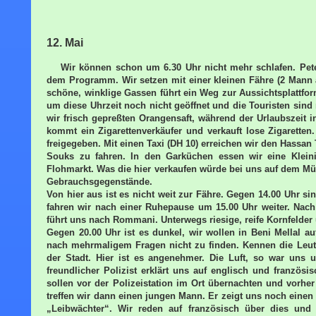
12. Mai
Wir können schon um 6.30 Uhr nicht mehr schlafen. Peter
dem Programm. Wir setzen mit einer kleinen Fähre (2 Mann 
schöne, winklige Gassen führt ein Weg zur Aussichtsplattfor
um diese Uhrzeit noch nicht geöffnet und die Touristen sind 
wir frisch gepreßten Orangensaft, während der Urlaubszeit i
kommt ein Zigarettenverkäufer und verkauft lose Zigaretten
freigegeben. Mit einen Taxi (DH 10) erreichen wir den Hass
Souks zu fahren. In den Garküchen essen wir eine Klein
Flohmarkt. Was die hier verkaufen würde bei uns auf dem Mü
Gebrauchsgegenstände.
Von hier aus ist es nicht weit zur Fähre. Gegen 14.00 Uhr s
fahren wir nach einer Ruhepause um 15.00 Uhr weiter. Nac
führt uns nach Rommani. Unterwegs riesige, reife Kornfelder 
Gegen 20.00 Uhr ist es dunkel, wir wollen in Beni Mellal 
nach mehrmaligem Fragen nicht zu finden. Kennen die Leut
der Stadt. Hier ist es angenehmer. Die Luft, so war uns 
freundlicher Polizist erklärt uns auf englisch und französ
sollen vor der Polizeistation im Ort übernachten und vorher
treffen wir dann einen jungen Mann. Er zeigt uns noch eine
„Leibwächter“. Wir reden auf französisch über dies und 