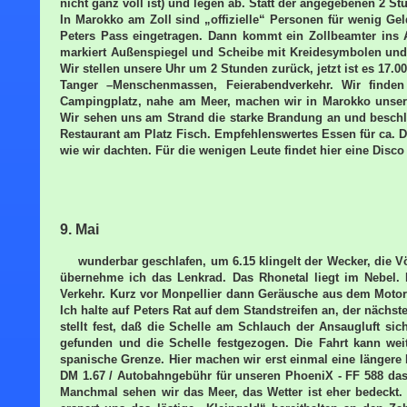
nicht ganz voll ist) und legen ab. Statt der angegebenen 2 S
In Marokko am Zoll sind „offizielle“ Personen für wenig Gel
Peters Pass eingetragen. Dann kommt ein Zollbeamter ins 
markiert Außenspiegel und Scheibe mit Kreidesymbolen und
Wir stellen unsere Uhr um 2 Stunden zurück, jetzt ist es 17.00
Tanger –Menschenmassen, Feierabendverkehr. Wir find
Campingplatz, nahe am Meer, machen wir in Marokko unsere
Wir sehen uns am Strand die starke Brandung an und besch
Restaurant am Platz Fisch. Empfehlenswertes Essen für ca. DM
wie wir dachten. Für die wenigen Leute findet hier eine Disco (
9. Mai
wunderbar geschlafen, um 6.15 klingelt der Wecker, die V
übernehme ich das Lenkrad. Das Rhonetal liegt im Nebel.
Verkehr. Kurz vor Monpellier dann Geräusche aus dem Motorra
Ich halte auf Peters Rat auf dem Standstreifen an, der nächst
stellt fest, daß die Schelle am Schlauch der Ansaugluft si
gefunden und die Schelle festgezogen. Die Fahrt kann weit
spanische Grenze. Hier machen wir erst einmal eine längere M
DM 1.67 / Autobahngebühr für unseren PhoeniX - FF 588 das 
Manchmal sehen wir das Meer, das Wetter ist eher bedeckt.