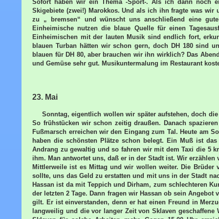
Sofort haben wir ein Thema -Sport-. Als ich dann noch erw
Skigebiete (zwei!) Marokkos. Und als ich ihn fragte was wir
zu „ bremsen“ und wünscht uns anschließend eine gute W
Einheimische nutzen die blaue Quelle für einen Tagesausf
Einheimischen mit der lauten Musik sind endlich fort, erku
blauen Turban hätten wir schon gern, doch DH 180 sind un
blauen für DH 80, aber brauchen wir ihn wirklich? Das Abe
und Gemüse sehr gut. Musikuntermalung im Restaurant kost
23. Mai
Sonntag, eigentlich wollen wir später aufstehen, doch d
So frühstücken wir schon zeitig draußen. Danach spaziere
Fußmarsch erreichen wir den Eingang zum Tal. Heute am So
haben die schönsten Plätze schon belegt. Ein Muß ist das 
Andrang zu gewaltig und so fahren wir mit dem Taxi die 5 k
ihm. Man antwortet uns, daß er in der Stadt ist. Wir erzähl
Mittlerweile ist es Mittag und wir wollen weiter. Die Brüde
sollte, uns das Geld zu erstatten und mit uns in der Stadt n
Hassan ist da mit Teppich und Dirham, zum schlechteren Ku
der letzten 2 Tage. Dann fragen wir Hassan ob sein Angebot 
gilt. Er ist einverstanden, denn er hat einen Freund in Merz
langweilig und die vor langer Zeit von Sklaven geschaffene Wa