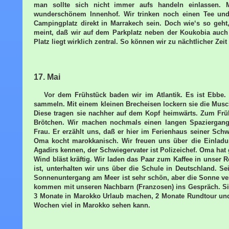
man sollte sich nicht immer aufs handeln einlassen. 
wunderschönem Innenhof. Wir trinken noch einen Tee und
Campingplatz direkt in Marrakech sein. Doch wie‘s so geht,
meint, daß wir auf dem Parkplatz neben der Koukobia auch
Platz liegt wirklich zentral. So können wir zu nächtlicher Z
17. Mai
Vor dem Frühstück baden wir im Atlantik. Es ist Ebbe
sammeln. Mit einem kleinen Brecheisen lockern sie die Musc
Diese tragen sie nachher auf dem Kopf heimwärts. Zum Frü
Brötchen. Wir machen nochmals einen langen Spaziergang
Frau. Er erzählt uns, daß er hier im Ferienhaus seiner Sch
Oma kocht marokkanisch. Wir freuen uns über die Einladun
Agadirs kennen, der Schwiegervater ist Polizeichef. Oma hat
Wind bläst kräftig. Wir laden das Paar zum Kaffee in unser 
ist, unterhalten wir uns über die Schule in Deutschland. S
Sonnenuntergang am Meer ist sehr schön, aber die Sonne ver
kommen mit unseren Nachbarn (Franzosen) ins Gespräch. Sie
3 Monate in Marokko Urlaub machen, 2 Monate Rundtour und
Wochen viel in Marokko sehen kann.