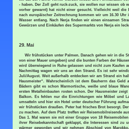
- haben. Der Zoll geht ruck-zuck, sie wollen nur wissen ob
vorher gewarnt) hat nicht einer gesucht. Vielleicht weil die
nach europäischer Zeitrechnung kommen wir um 16.30 Uhr in
Wasser entlang. Nach Nerja finden wir einen einsamen Str
Gewürzen und Einkäufen des Supermarkts von Nerja ein leck
29. Mai
Wir frühstücken unter Palmen. Danach gehen wir in die Sta
von einer Mauer umgeben) und die bunten Farben der Häuser 
wird überwiegend in Ruhe gelassen und nicht zum Kaufen an
Nachmittag wagen wir uns an den Strand. Es ist sehr wind
Juli/August. Weit außerhalb entdecken wir am Strand ein hal
Hausmeister“. Wahrscheinlich ist dem Bauherrn das Geld a
Bädern gibt es schon Marmortische, weiße und blaue Wandf
ersten Metalleinbauten rosten schon. Der Hausmeister zei
Balkon. Es fehlen nur die Einrichtungen wie Möbel und 
umsatteln und hier ein Hotel unter deutscher Führung aufma
wir frühstücken draußen. Peter hat frisches Brot besorgt. De
zu machen. Auf dem Platz treffen wir Reisemobilreisende aus 
Das 1. Mal waren sie mit einer Gruppe von 18 Reisemobilen
ihrer Reisebekanntschaft geklappt, die Interessen sind zu
wärmer geworden und wir nehmen Abschied von Marokko. M