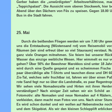
Gerber haben die „unwürdigsten“ Arbeitsverhältnisse, m
„Teppichpalast“. Die Aussicht vom oberen Stockwerk, hier bef
Abend über den Dächern von Fés zu speisen. Gegen 18.00 U
Bus in die Stadt fahren.
25. Mai
Durch die beißenden Fliegen werden wir um 7.00 Uhr gew
uns die Entstaubung (Wüstensand rot) vom Reisemobil vor.
Räumen (wir sind erfreut über so viel Stauraum) verstaut. 
ganz viele Orangen mitnehmen. Sie feiern bei unserer Rüc
Wasser das einzige weibliche Wesen. Hier wimmelt es nur vo
gehen? Über 50% der Bewohner Marokkos sind unter 18 Jahr
wird durch eine Quelle gespeist und es schwimmen Fische d
paar überzählige alte T-Shirts und tauschen diese und DH 6
Zis-Tal, welches sehr fruchtbar ist, fahren wir über einen 
rote Sand fegt nur so über die Landstraße, es paar Regentrop
Wir sehen viele Nomadenzelte und Hirten mit ihren Herden
verständigen? Nach einiger Zeit sehen wir ein Schild an
Fotomotiv: alte Nomaden und neue Nomaden auf 4 Rädern,
verkleiden, dann macht man Fotos von uns. Nach einer Stund
Es wird schon dunkel und wir wollen auf Nebenstrecke noch
und dem Skigebiet. Als wir den kleinen Schlepplift erblicken