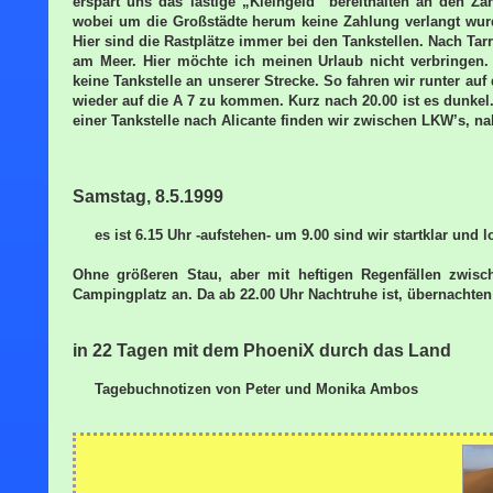
erspart uns das lästige „Kleingeld“ bereithalten an den Za
wobei um die Großstädte herum keine Zahlung verlangt wurde
Hier sind die Rastplätze immer bei den Tankstellen. Nach Tar
am Meer. Hier möchte ich meinen Urlaub nicht verbringen.
keine Tankstelle an unserer Strecke. So fahren wir runter auf
wieder auf die A 7 zu kommen. Kurz nach 20.00 ist es dunkel
einer Tankstelle nach Alicante finden wir zwischen LKW’s, n
Samstag, 8.5.1999
es ist 6.15 Uhr -aufstehen- um 9.00 sind wir startklar und
Ohne größeren Stau, aber mit heftigen Regenfällen zwi
Campingplatz an. Da ab 22.00 Uhr Nachtruhe ist, übernachte
in 22 Tagen mit dem PhoeniX durch das Land
Tagebuchnotizen von Peter und Monika Ambos