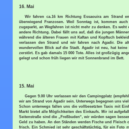
16. Mai
Wir fahren ca.16 km Richtung Essaouira am Strand entl
überwiegend Franzosen. Weil Sonntag ist, kommen auch 
zugeparkt, an Wegfahren ist nicht mehr zu denken. Es weht 
andere Richtung. Dabei fällt uns auf, daß die jungen Männ
während die älteren Frauen mit Kaftan und Kopftuch beklei
verlassen den Strand und wir fahren nach Agadir. Die al
wundervollen Blick auf die Stadt. Agadir ist neu, hat kei
zerstört. Es gab damals 15 000 Tote. Alles ist großzügig ang
gelegt und schon früh liegen wir mit Sonnenbrand im Bett.
15. Mai
Gegen 9.00 Uhr verlassen wir den Campingplatz (empfeh
wir am Strand von Agadir sein. Unterwegs begegnen uns viele
Schon unterwegs fallen uns die vollbesetzten Taxis mit Ei
Markt bietet alle Möglichkeiten des Einkaufs. Mir ist aufgefa
Seitenstraße sind die „Freßbuden“, wir würden sagen bessere
Geld zu haben. An den Ständen werden Fische und Fleisch 
frisch. Ein Schmied ist sehr geschäftstüchtig, für ein Foto