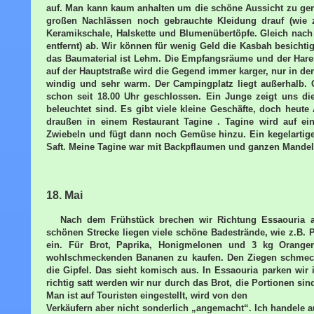
auf. Man kann kaum anhalten um die schöne Aussicht zu geni
großen Nachlässen noch gebrauchte Kleidung drauf (wie z.
Keramikschale, Halskette und Blumenübertöpfe. Gleich nach
entfernt) ab. Wir können für wenig Geld die Kasbah besichtig
das Baumaterial ist Lehm. Die Empfangsräume und der Hare
auf der Hauptstraße wird die Gegend immer karger, nur in den
windig und sehr warm. Der Campingplatz liegt außerhalb. 
schon seit 18.00 Uhr geschlossen. Ein Junge zeigt uns di
beleuchtet sind. Es gibt viele kleine Geschäfte, doch heu
draußen in einem Restaurant Tagine . Tagine wird auf ei
Zwiebeln und fügt dann noch Gemüse hinzu. Ein kegelartig
Saft. Meine Tagine war mit Backpflaumen und ganzen Mandeln
18. Mai
Nach dem Frühstück brechen wir Richtung Essaouria auf
schönen Strecke liegen viele schöne Badestrände, wie z.B. P
ein. Für Brot, Paprika, Honigmelonen und 3 kg Orangen
wohlschmeckenden Bananen zu kaufen. Den Ziegen schmecken
die Gipfel. Das sieht komisch aus. In Essaouria parken wir
richtig satt werden wir nur durch das Brot, die Portionen sin
Man ist auf Touristen eingestellt, wird von den
Verkäufern aber nicht sonderlich „angemacht“. Ich handele 