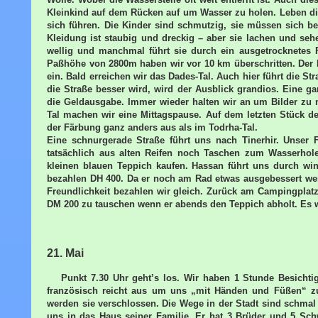
Kleinkind auf dem Rücken auf um Wasser zu holen. Leben di
sich führen. Die Kinder sind schmutzig, sie müssen sich 
Kleidung ist staubig und dreckig – aber sie lachen und sehe
wellig und manchmal führt sie durch ein ausgetrocknetes 
Paßhöhe von 2800m haben wir vor 10 km überschritten. Der Ma
ein. Bald erreichen wir das Dades-Tal. Auch hier führt die S
die Straße besser wird, wird der Ausblick grandios. Eine ga
die Geldausgabe. Immer wieder halten wir an um Bilder zu
Tal machen wir eine Mittagspause. Auf dem letzten Stück d
der Färbung ganz anders aus als im Todrha-Tal.
Eine schnurgerade Straße führt uns nach Tinerhir. Unser
tatsächlich aus alten Reifen noch Taschen zum Wasserhole
kleinen blauen Teppich kaufen. Hassan führt uns durch wi
bezahlen DH 400. Da er noch am Rad etwas ausgebessert wer
Freundlichkeit bezahlen wir gleich. Zurück am Campingplatz 
DM 200 zu tauschen wenn er abends den Teppich abholt. Es wi
21. Mai
Punkt 7.30 Uhr geht’s los. Wir haben 1 Stunde Besicht
französisch reicht aus um uns „mit Händen und Füßen“ zu
werden sie verschlossen. Die Wege in der Stadt sind schmal
uns in das Haus seiner Familie. Er hat 3 Brüder und 5 Sch