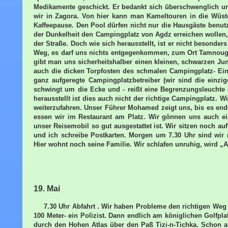
Medikamente geschickt. Er bedankt sich überschwenglich un
wir in Zagora. Von hier kann man Kameltouren in die Wüs
Kaffeepause. Den Pool dürfen nicht nur die Hausgäste benut
der Dunkelheit den Campingplatz von Agdz erreichen wollen
der Straße. Doch wie sich herausstellt, ist er nicht besonde
Weg, es darf uns nichts entgegenkommen, zum Ort Tamnouga
gibt man uns sicherheitshalber einen kleinen, schwarzen Ju
auch die dicken Torpfosten des schmalen Campingplatz- Ein
ganz aufgeregte Campingplatzbetreiber (wir sind die einzi
schwingt um die Ecke und - reißt eine Begrenzungsleuchte
herausstellt ist dies auch nicht der richtige Campingplatz. W
weiterzufahren. Unser Führer Mohamed zeigt uns, bis es en
essen wir im Restaurant am Platz. Wir gönnen uns auch ei
unser Reisemobil so gut ausgestattet ist. Wir sitzen noch auf
und ich schreibe Postkarten. Morgen um 7.30 Uhr sind wir 
Hier wohnt noch seine Familie. Wir schlafen unruhig, wird „
19. Mai
7.30 Uhr Abfahrt . Wir haben Probleme den richtigen Weg n
100 Meter- ein Polizist. Dann endlich am königlichen Golfpla
durch den Hohen Atlas über den Paß Tizi-n-Tichka. Schon au