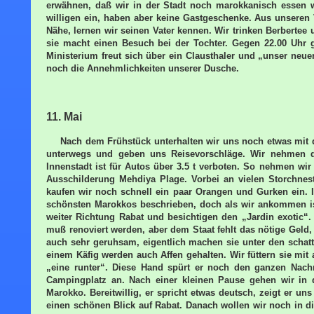
erwähnen, daß wir in der Stadt noch marokkanisch essen w
willigen ein, haben aber keine Gastgeschenke. Aus unseren
Nähe, lernen wir seinen Vater kennen. Wir trinken Berbertee 
sie macht einen Besuch bei der Tochter. Gegen 22.00 Uhr
Ministerium freut sich über ein Clausthaler und „unser neue
noch die Annehmlichkeiten unserer Dusche.
11. Mai
Nach dem Frühstück unterhalten wir uns noch etwas mit
unterwegs und geben uns Reisevorschläge. Wir nehmen die
Innenstadt ist für Autos über 3.5 t verboten. So nehmen wir
Ausschilderung Mehdiya Plage. Vorbei an vielen Storchnes
kaufen wir noch schnell ein paar Orangen und Gurken ein. 
schönsten Marokkos beschrieben, doch als wir ankommen is
weiter Richtung Rabat und besichtigen den „Jardin exotic“.
muß renoviert werden, aber dem Staat fehlt das nötige Geld,
auch sehr geruhsam, eigentlich machen sie unter den schat
einem Käfig werden auch Affen gehalten. Wir füttern sie mit
„eine runter“. Diese Hand spürt er noch den ganzen Nach
Campingplatz an. Nach einer kleinen Pause gehen wir in d
Marokko. Bereitwillig, er spricht etwas deutsch, zeigt er u
einen schönen Blick auf Rabat. Danach wollen wir noch in di