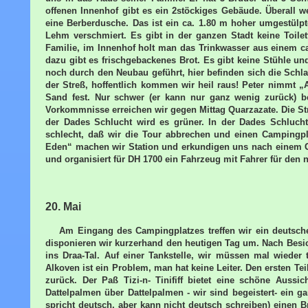
offenen Innenhof gibt es ein 2stöckiges Gebäude. Überall w
eine Berberdusche. Das ist ein ca. 1.80 m hoher umgestülpt
Lehm verschmiert. Es gibt in der ganzen Stadt keine Toile
Familie, im Innenhof holt man das Trinkwasser aus einem ca.
dazu gibt es frischgebackenes Brot. Es gibt keine Stühle u
noch durch den Neubau geführt, hier befinden sich die Schl
der Streß, hoffentlich kommen wir heil raus! Peter nimmt „A
Sand fest. Nur schwer (er kann nur ganz wenig zurück) 
Vorkommnisse erreichen wir gegen Mittag Quarzazate. Die Stre
der Dades Schlucht wird es grüner. In der Dades Schlucht
schlecht, daß wir die Tour abbrechen und einen Campingp
Eden“ machen wir Station und erkundigen uns nach einem Ge
und organisiert für DH 1700 ein Fahrzeug mit Fahrer für den
20. Mai
Am Eingang des Campingplatzes treffen wir ein deutsch
disponieren wir kurzerhand den heutigen Tag um. Nach Besic
ins Draa-Tal. Auf einer Tankstelle, wir müssen mal wiede
Alkoven ist ein Problem, man hat keine Leiter. Den ersten Te
zurück. Der Paß Tizi-n- Tinififf bietet eine schöne Auss
Dattelpalmen über Dattelpalmen - wir sind begeistert- ein 
spricht deutsch, aber kann nicht deutsch schreiben) einen B