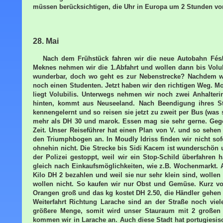
müssen berücksichtigen, die Uhr in Europa um 2 Stunden vorz
28. Mai
Nach dem Frühstück fahren wir die neue Autobahn Fés/M
Meknes nehmen wir die 1.Abfahrt und wollen dann bis Volub
wunderbar, doch wo geht es zur Nebenstrecke? Nachdem wir
noch einen Studenten. Jetzt haben wir den richtigen Weg. Mou
liegt Volubilis. Unterwegs nehmen wir noch zwei Anhalteri
hinten, kommt aus Neuseeland. Nach Beendigung ihres Stu
kennengelernt und so reisen sie jetzt zu zweit per Bus (was 
mehr als DH 30 und marok. Essen mag sie sehr gerne. Geg
Zeit. Unser Reiseführer hat einen Plan von V. und so sehe
den Triumphbogen an. In Moudly Idriss finden wir nicht sof
ohnehin nicht. Die Strecke bis Sidi Kacem ist wunderschön u
der Polizei gestoppt, weil wir ein Stop-Schild überfahren
gleich nach Einkaufsmöglichkeiten, wie z.B. Wochenmarkt. A
Kilo DH 2 bezahlen und weil sie nur sehr klein sind, wolle
wollen nicht. So kaufen wir nur Obst und Gemüse. Kurz vo
Orangen groß und das kg kostet DH 2.50, die Händler gehen 
Weiterfahrt Richtung Larache sind an der Straße noch viel
größere Menge, somit wird unser Stauraum mit 2 großen K
kommen wir in Larache an. Auch diese Stadt hat portugiesisc