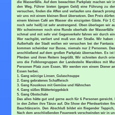
die Wasserfälle. Auf dem bewachten Parkplatz machen wir 
den Weg. Führer bieten (gegen Geld) eine Führung zu den
versuchen, finden die Affen und verlaufen uns danach prompt
wir uns mit einem kleinen Boot übersetzen. Den Preis dürfen 
einem kleinen Café am Wasser die einzigsten Gäste. Für 1 C
noch sehr heiß) ist sehr anstrengend. Oben überlegen wir a
Wir schwimmen noch eine Runde oberhalb der Wasserfälle un
schmal und mit sehr viel Gegenverkehr fahren wir durch ei
Wer nachgibt, verliert und muß von der Straße. Wir haben
Außerhalb der Stadt wollen wir versuchen bei der Fantasi
kommen scheinbar nur Busse, niemals nur 2 Personen. Das
anschließend auf dem großen Parkplatz übernachten. Es ist
Pferden und ihren Reitern begrüßt. Wir schreiten durch or
uns die Folkloregruppen der Landesteile Marokkos mit Mus
Personen Platz zum Essen. Wir werden von einem Diener an 
Essen herbei.
1. Gang würzige Linsen_Gulaschsuppe
2. Gang gebratenes Schaffleisch
3. Gang Kouskous mit Gemüse und Hähnchen
4. Gang süßes Blätterteiggebäck
5. Gang Obstschale
Das alles hätte gut und gerne auch für 6 Personen gereicht
in den Zelten ihre Tänze auf. Die Show der Pferdeartisten fin
Bauchtänzerin. Den Abschluß bildet ein fliegender Teppich
Nach dem anschließenden Feuerwerk verschwinden wir in un