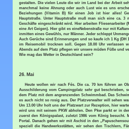
gestalten. Die vielen Leute die wir im Land bei der Arbeit se
manchmal keine Ahnung oder auch Lust wie es uns erschein
Beziehungen (Vitamin B) für einen Job ist hier alles! G
Hauptstraße. Unter Hauptstraße muß man sich eine ca. 3 m
Geschäfte eingeschränkt wird. Hier arbeiten Fliesenarbeiter
eine Art Geigen). Hier gibt es eineNebenstraße nur mit Kafta
inmitten eines Gewühls, nur Männer. Jeder schleppt Unmengen
Auch Gerüche sind Erinnerungen und so kaufe ich 1 Kg (DH 10
im Reisemobil trocknen soll. Gegen 18.00 Uhr verlassen 
Abends auf dem Platz pflegen wir unsere müden Füße und ver
Wie mag das Wetter in Deutschland sein?
26. Mai
Heute wollen wir nach Fés. Die ca. 70 km führen an Obs
Ausschilderung vom Campingplatz sehr gut beschrieben, so
dem Platz mit dem angrenzenden Schwimmbad. Das Schwimmba
es auch nicht so rosig aus. Der Platzverwalter will sehen 
Um 13.00 Uhr holt uns der Platzwart zur Rezeption, hier wart
wird uns mit seinem PKW abholen. Den Pkw parkt er in der N
zuerst den Königspalast, zuletzt 1986 vom König besucht. 
Portal. Danach gehen wir mit Aschid in den „Papuschensouk
speziell die Handwerksstätten, wir sehen den Tischlern, F