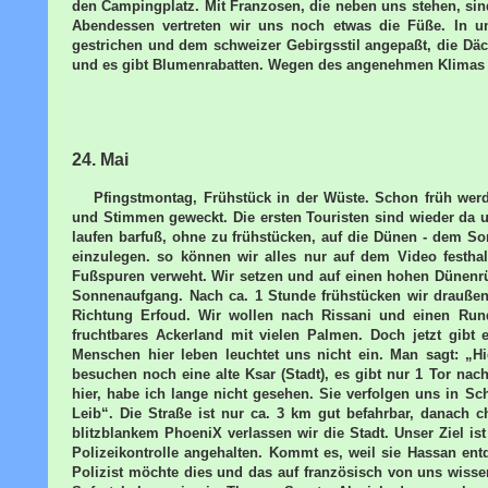
den Campingplatz. Mit Franzosen, die neben uns stehen, sin
Abendessen vertreten wir uns noch etwas die Füße. In un
gestrichen und dem schweizer Gebirgsstil angepaßt, die Däch
und es gibt Blumenrabatten. Wegen des angenehmen Klimas 
24. Mai
Pfingstmontag, Frühstück in der Wüste. Schon früh wer
und Stimmen geweckt. Die ersten Touristen sind wieder da
laufen barfuß, ohne zu frühstücken, auf die Dünen - dem S
einzulegen. so können wir alles nur auf dem Video festha
Fußspuren verweht. Wir setzen und auf einen hohen Dünenrü
Sonnenaufgang. Nach ca. 1 Stunde frühstücken wir draußen
Richtung Erfoud. Wir wollen nach Rissani und einen Ru
fruchtbares Ackerland mit vielen Palmen. Doch jetzt gibt
Menschen hier leben leuchtet uns nicht ein. Man sagt: „Hi
besuchen noch eine alte Ksar (Stadt), es gibt nur 1 Tor nac
hier, habe ich lange nicht gesehen. Sie verfolgen uns in S
Leib“. Die Straße ist nur ca. 3 km gut befahrbar, danach 
blitzblankem PhoeniX verlassen wir die Stadt. Unser Ziel i
Polizeikontrolle angehalten. Kommt es, weil sie Hassan en
Polizist möchte dies und das auf französisch von uns wissen