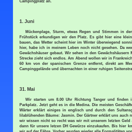
Campingplatz an.
1. Juni
Mückenplage, Sturm, etwas Regen und Stimmen in der
Frühstück erkundigen wir den Platz. Es gibt hier eine klei
bauen, das Wetter scheint hier im Winter überwiegend sonni
hier, habe ich in meinem Leben noch nicht gesehen. Da werd
Gewächshäuser gebaut. Wir sehen in den Gewächshäusern Mel
Strecke zieht sich endlos. Am Abend wollen wir in Frankreic
60 km von der spanischen Grenze entfernt, direkt am Me
Campinggelände und übernachten in einer ruhigen Seitenstr
31. Mai
Wir starten um 8.00 Uhr Richtung Tanger und finden
Parkplatz. Jetzt geht es in die Medina. Die meisten Geschäf
Wärter erklärt einiges in englisch und durch den Sultan
lilablühenden Bäume: Jasmin. Der Gärtner erklärt uns auch 
wir wissen nicht so recht was wir mit unserem letzten Geld
dann für unsere letzen DH Gewürze einzukaufen. Bis hier k
wir auf der Fähre. Vorher wurden wieder alle Formalitäten von