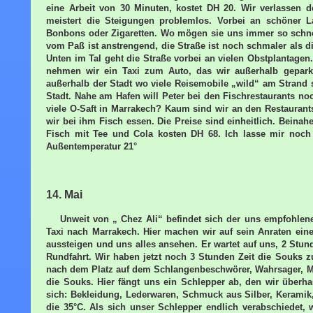
eine Arbeit von 30 Minuten, kostet DH 20. Wir verlassen 
meistert die Steigungen problemlos. Vorbei an schöner L
Bonbons oder Zigaretten. Wo mögen sie uns immer so schnel
vom Paß ist anstrengend, die Straße ist noch schmaler als d
Unten im Tal geht die Straße vorbei an vielen Obstplantagen.
nehmen wir ein Taxi zum Auto, das wir außerhalb geparkt 
außerhalb der Stadt wo viele Reisemobile „wild“ am Strand 
Stadt. Nahe am Hafen will Peter bei den Fischrestaurants noc
viele O-Saft in Marrakech? Kaum sind wir an den Restauran
wir bei ihm Fisch essen. Die Preise sind einheitlich. Beinah
Fisch mit Tee und Cola kosten DH 68. Ich lasse mir noch 
Außentemperatur 21°
14. Mai
Unweit von „ Chez Ali“ befindet sich der uns empfohlene 
Taxi nach Marrakech. Hier machen wir auf sein Anraten ein
aussteigen und uns alles ansehen. Er wartet auf uns, 2 Stu
Rundfahrt. Wir haben jetzt noch 3 Stunden Zeit die Souks 
nach dem Platz auf dem Schlangenbeschwörer, Wahrsager, Mus
die Souks. Hier fängt uns ein Schlepper ab, den wir überh
sich: Bekleidung, Lederwaren, Schmuck aus Silber, Keramik
die 35°C. Als sich unser Schlepper endlich verabschiedet, 