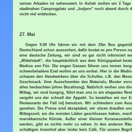
seinen Arkaden ist sehenswert. In Asilah wollen wir 2 Ta
stadtnahen Campingplatz und „butjern“ noch abend durch die
nicht viel entdecken.
27. Mai
Gegen 9.00 Uhr fahren wir mit dem 19er Bus gegenüb
Deutschland schon aussortiert, dafür kostet es pro Person 
eine deutsche Zeitung, wir sind so gar nicht informiert wa
„Mittelstadt“, die hauptsächlich aus dem Königspalast best
Medina von Fés. Die engen Gassen führen uns immer bergab
schwerbeladene Esel wollen an uns vorbei. Hier in der Medi
schauen den Handwerkern über die Schulter, z.B. den Mess
Geschmack. Vom Ausschneiden des Materials, Muster vorzei
alles beobachten (ohne Bezahlung). Natürlich wollen uns di
Mittag, wir sind hungrig, führt man uns in ein elegantes Rest
vergeht uns der schnell der Appetit. So bestellen wir nur
Restaurants der Fall ist) benutzen. Wir schlendern zum Aus
gesehen. Die Preise sind akzeptabel, wir sitzen draußen u
Mittagszeit, wo die meisten Läden geschlossen haben, mac
marokkanische Künste. Außer einer kleinen Koranausstell
werden, gibt es nichts mehr zu sehen. In den anderen Rä
schattigen Innenhof aber leider kein Café. Für unsere Begri